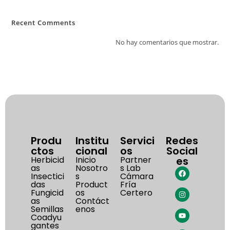
Recent Comments
No hay comentarios que mostrar.
Produ
Institu
Servici
Redes
ctos
cional
os
Social
Herbicid
Inicio
Partner
es
as
Nosotro
s Lab
Insectici
s
Cámara
das
Product
Fría
Fungicid
os
Certero
as
Contáct
Semillas
enos
Coadyu
gantes