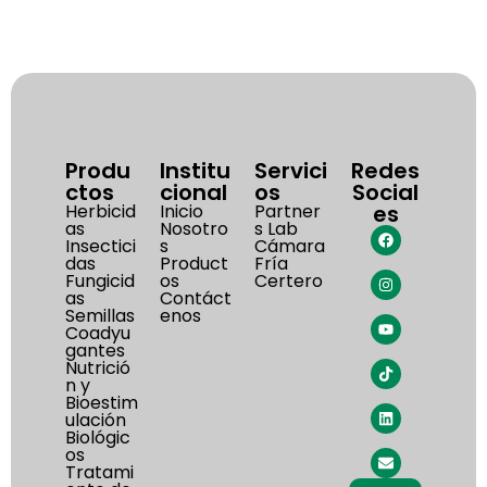
Produ
Institu
Servici
Redes
ctos
cional
os
Social
Herbicid
Inicio
Partner
es
as
Nosotro
s Lab
Insectici
s
Cámara
das
Product
Fría
Fungicid
os
Certero
as
Contáct
Semillas
enos
Coadyu
gantes
Nutrició
n y
Bioestim
ulación
Biológic
os
Tratami