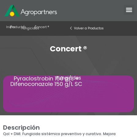
Inicio
/
Productos
/
/
Concert ®
Fungicidas
Volver a Productos
Concert ®
Fungicidas
Pyraclostrobin 150 g/L +
Difenoconazole 150 g/L SC
Descripción
QoI + DMI. Fungicida sistémico preventivo y curativo. Mejora