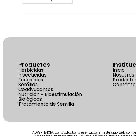
Productos
Institu
Herbicidas
Inicio
Insecticidas
Nosotros
Fungicidas
Producto
Semillas
Contácte
Coadyugantes
Nutrición y Bioestimulación
Biológicos
Tratamiento de Semilla
ADVERTENCIA: Los productos presentados en este sitio web son pe