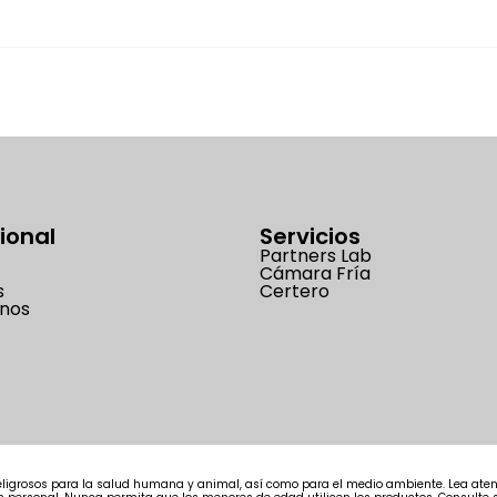
cional
Servicios
Partners Lab
Cámara Fría
s
Certero
nos
ligrosos para la salud humana y animal, así como para el medio ambiente. Lea atent