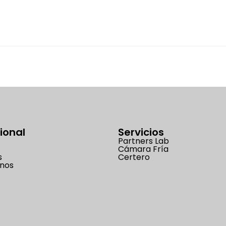
cional
Servicios
Partners Lab
Cámara Fría
s
Certero
nos