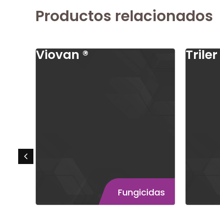
Productos relacionados
Viovan ®
Triler
Fungicidas
Fungicidas