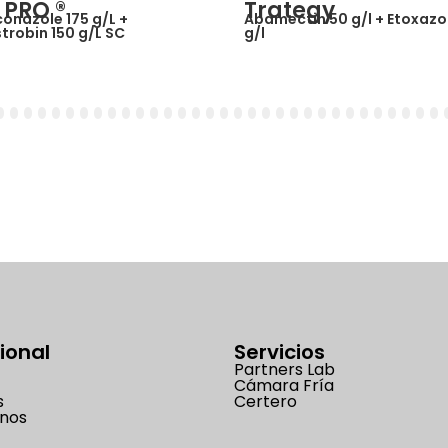
r PRO ®
Trategy
onazole 175 g/L +
Abamectin 50 g/l + Etoxazo
strobin 150 g/L SC
g/l
1
32
33
34
35
36
37
38
39
40
41
42
43
44
45
46
47
48
49
50
51
52
53
54
55
56
57
58
59
60
61
62
6
cional
Servicios
Partners Lab
Cámara Fría
s
Certero
nos