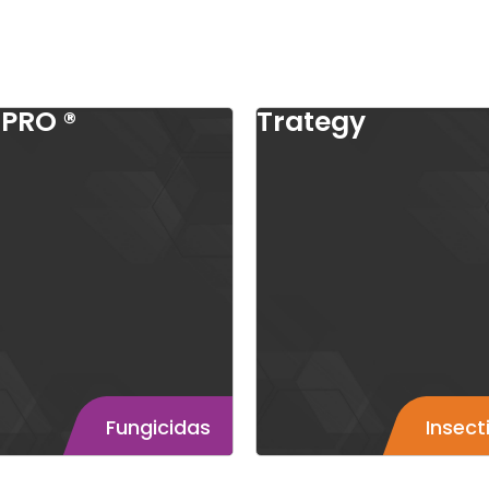
 PRO ®
Trategy
Fungicidas
Fungicidas
Insecti
Insect