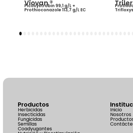
Viovan ®
Trile
Picoxystrobin 99,1 g/L +
Prothioc
Prothioconazole 113,7 g/L EC
Trifloxy
1
2
3
4
5
6
7
8
9
10
11
12
13
14
15
16
17
18
19
20
21
22
23
24
25
26
27
28
29
30
3
Productos
Institu
Herbicidas
Inicio
Insecticidas
Nosotros
Fungicidas
Producto
Semillas
Contácte
Coadyugantes