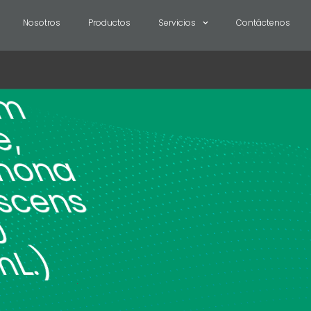
Nosotros
Productos
Servicios
Contáctenos
um
e,
mona
escens
10
L.)