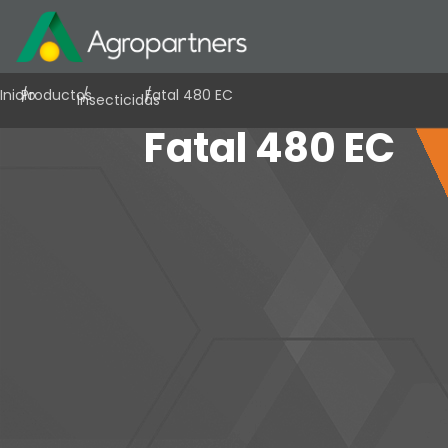
Inicio
/
Productos
/
/
Fatal 480 EC
Insecticidas
Fatal 480 EC