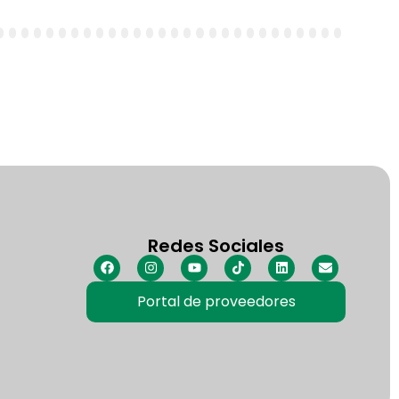
3
64
65
66
67
68
69
70
71
72
73
74
75
76
77
78
79
80
81
82
83
84
85
86
87
Redes Sociales
Portal de proveedores