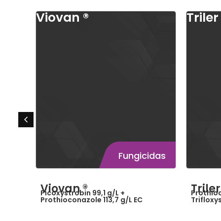
Viovan ®
Triler
Fungicidas
Fungicidas
Viovan ®
Trile
Picoxystrobin 99,1 g/L +
Prothioc
Prothioconazole 113,7 g/L EC
Trifloxy