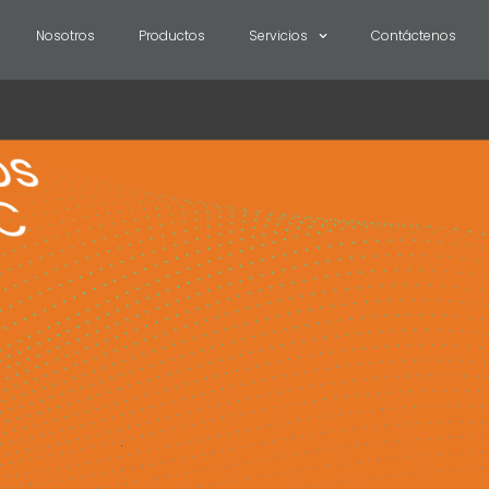
Nosotros
Productos
Servicios
Contáctenos
os
EC