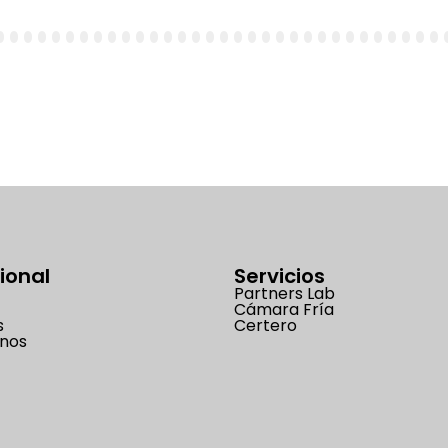
1
32
33
34
35
36
37
38
39
40
41
42
43
44
45
46
47
48
49
50
51
52
53
54
55
56
57
58
59
60
61
62
6
cional
Servicios
Partners Lab
Cámara Fría
s
Certero
nos