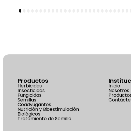
1
2
3
4
5
6
7
8
9
10
11
12
13
14
15
16
17
18
19
20
21
22
23
24
25
26
27
28
29
30
3
Productos
Institu
Herbicidas
Inicio
Insecticidas
Nosotros
Fungicidas
Producto
Semillas
Contácte
Coadyugantes
Nutrición y Bioestimulación
Biológicos
Tratamiento de Semilla