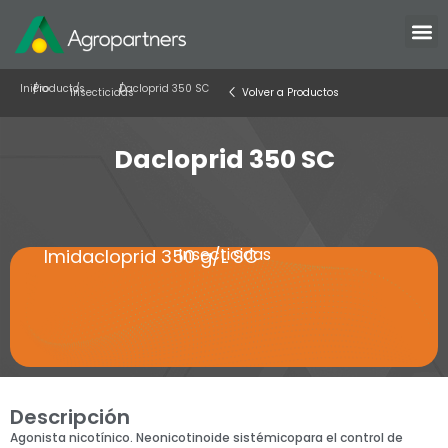
Inicio
/
Productos
/
/
Dacloprid 350 SC
Insecticidas
Volver a Productos
Dacloprid 350 SC
Insecticidas
Imidacloprid 350 g/L SC
Descripción
Agonista nicotínico. Neonicotinoide sistémicopara el control de