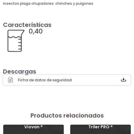
insectos plaga chupadores: chinches y pulgones
Características
Dosis
0,40
Descargas
Ficha de datos de seguridad
Productos relacionados
Viovan ®
Triler PRO ®