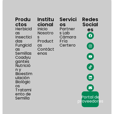
Produ
Institu
Servici
Redes
ctos
cional
os
Social
Herbicid
Inicio
Partner
es
as
Nosotro
s Lab
Insectici
s
Cámara
das
Product
Fría
Fungicid
os
Certero
as
Contáct
Semillas
enos
Coadyu
gantes
Nutrició
n y
Bioestim
ulación
Biológic
os
Tratami
ento de
Portal de
Semilla
proveedores