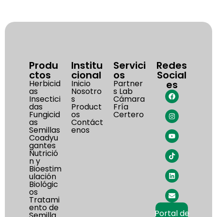
Produ
Institu
Servici
Redes
ctos
cional
os
Social
Herbicid
Inicio
Partner
es
as
Nosotro
s Lab
Insectici
s
Cámara
das
Product
Fría
Fungicid
os
Certero
as
Contáct
Semillas
enos
Coadyu
gantes
Nutrició
n y
Bioestim
ulación
Biológic
os
Tratami
ento de
Portal de
Semilla