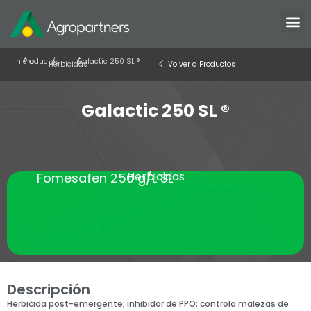
Inicio
/
Productos
/
/
Galactic 250 SL ®
Herbicidas
Volver a Productos
Galactic 250 SL ®
Herbicidas
Fomesafen 250 g/L SL
Descripción
Herbicida post-emergente; inhibidor de PPO; controla malezas de